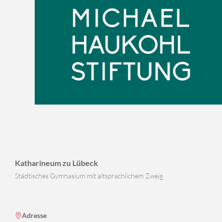
Katharineum zu Lübeck
Städtisches Gymnasium mit altsprachlichem Zweig
Adresse