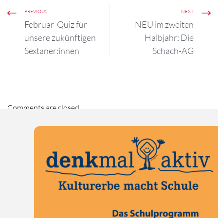
PREVIOUS
NEXT
Februar-Quiz für
NEU im zweiten
unsere zukünftigen
Halbjahr: Die
Sextaner:innen
Schach-AG
Comments are closed.