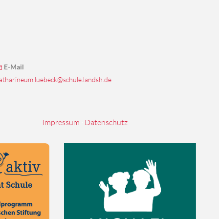
E-Mail
atharineum.luebeck@schule.landsh.de
Impressum
·
Datenschutz