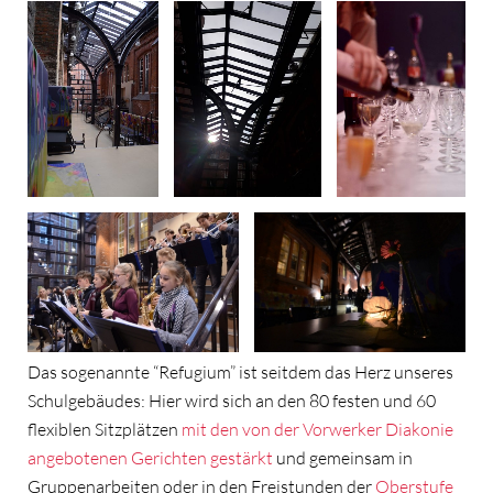
Sonnenaufgan
Refugium
g über dem
Refugium
Die Jazz-Combo spielt
im Refugium
Das sogenannte “Refugium” ist seitdem das Herz unseres
Schulgebäudes: Hier wird sich an den 80 festen und 60
flexiblen Sitzplätzen
mit den von der Vorwerker Diakonie
angebotenen Gerichten gestärkt
und gemeinsam in
Gruppenarbeiten oder in den Freistunden der
Oberstufe