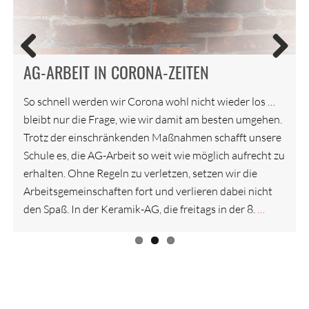
WALD- UND WIESEN-AG IM WESLOER
FORST
AG-ARBEIT IN CORONA-ZEITEN
AUSFLUG DER WALD-UND-WIESEN-AG
Previ
Next
ous
So schnell werden wir Corona wohl nicht wieder los …
bleibt nur die Frage, wie wir damit am besten umgehen.
Trotz der einschränkenden Maßnahmen schafft unsere
Schule es, die AG-Arbeit so weit wie möglich aufrecht zu
erhalten. Ohne Regeln zu verletzen, setzen wir die
Arbeitsgemeinschaften fort und verlieren dabei nicht
den Spaß. In der Keramik-AG, die freitags in der 8.
…
…
…