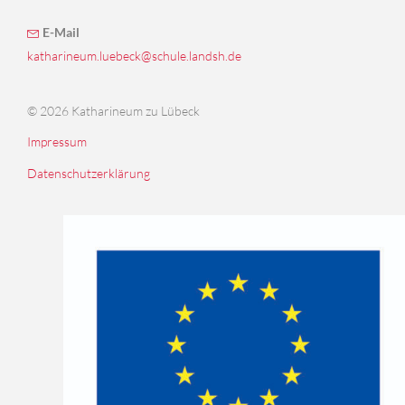
E-Mail
katharineum.luebeck@schule.landsh.de
© 2026 Katharineum zu Lübeck
Impressum
Datenschutzerklärung