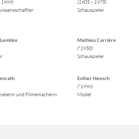
 1999)
(1905 – 1975)
wissensschaftler
Schauspieler
 Lembke
Mathieu Carrièr
(*1950
er
Schauspieler
ja Benrath
Esther Hees
*1979)
(*199
pielerin und Filmemacherin
Model