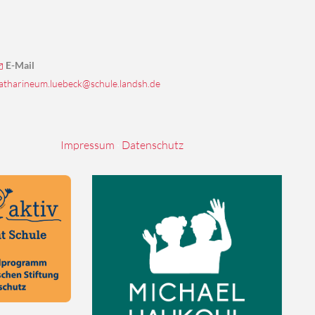
E-Mail
atharineum.luebeck@schule.landsh.de
Impressum
·
Datenschutz