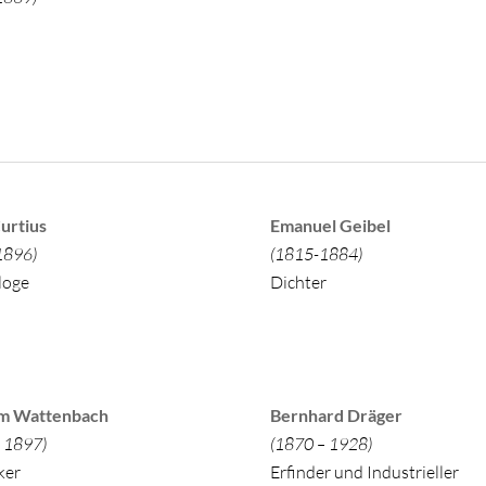
urtius
Emanuel Geibel
1896)
(1815-1884)
loge
Dichter
m Wattenbach
Bernhard Dräger
 1897)
(1870 – 1928)
ker
Erfinder und Industrieller