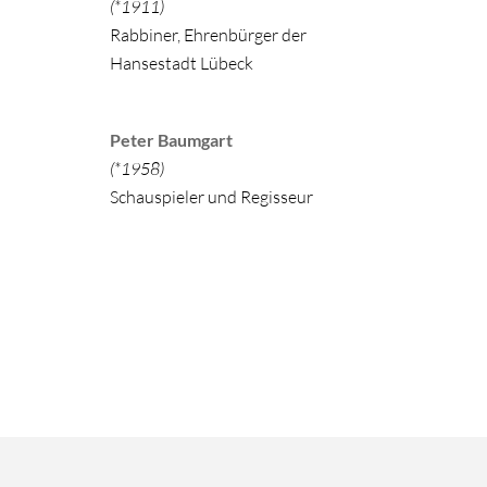
(*1911)
Rabbiner, Ehrenbürger der
Hansestadt Lübeck
e
Peter Baumgart
)
(*1958)
Schauspieler und Regisseur
ch
6)