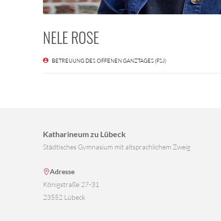
NELE ROSE
BETREUUNG DES OFFENEN GANZTAGES (FSJ)
Katharineum zu Lübeck
Städtisches Gymnasium mit altsprachlichem Zweig
Adresse
Königstraße 27-31
23552 Lübeck