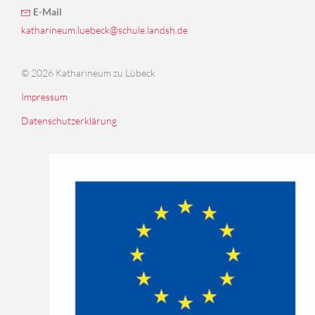
E-Mail
katharineum.luebeck@schule.landsh.de
© 2026 Katharineum zu Lübeck
Impressum
Datenschutzerklärung